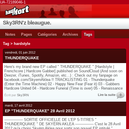
UA-72189046-1
Sky3RN'z bleaugue.
Notes
Pages
Catégories
Archives
Tags
Tag > hardstyle
vendredi, 01 juin 2012
THUNDERQUAKE
Here's my brand new EP called " THUNDERQUAKE " [Hardstyle |
Frenchcore | Hardcore Gabber] published on SoundCloud (And soon on
Deezer, iTunes, Spotify, Amazon, etc...) : Check out my fanpage on
facebook.com/SkyernAklea !! TRACKLISTING 01 - Thunderquake
(Enter the Time Machine) 02 - Happy New Fear (Fear it) 03 - Gabbers
Hardcore United 04 - Hardcore Funeral (Time is over) 05 - Renaissance
Lire la suite
0
Écrit par
Sky3RN
mardi, 17 avril 2012
EP "THUNDERQUAKE" 28 Avril 2012
---------------- SORTIE OFFICIELLE DE L'EP 5-TITRES "
THUNDERQUAKE " DE SKYËRN AKLEA ---------------- C'est le 28 Avril
2012 qu'a choisi Skyërn Aklea pour sortir son nouvel EP intitulé "