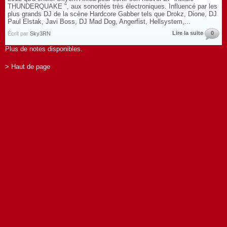
THUNDERQUAKE ", aux sonorités très électroniques. Influencé par les
plus grands DJ de la scène Hardcore Gabber tels que Drokz, Dione, DJ
Paul Elstak, Javi Boss, DJ Mad Dog, Angerfist, Hellsystem,...
Lire la suite
0
Écrit par
Sky3RN
Plus de notes disponibles.
> Haut de page