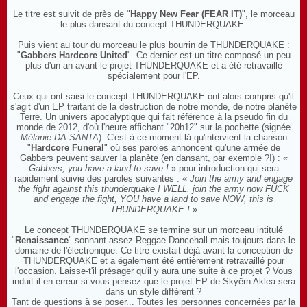
Le titre est suivit de près de "
Happy New Fear (FEAR IT)
", le morceau
le plus dansant du concept THUNDERQUAKE.
Puis vient au tour du morceau le plus bourrin de THUNDERQUAKE :
"
Gabbers Hardcore United
". Ce dernier est un titre composé un peu
plus d'un an avant le projet THUNDERQUAKE et a été retravaillé
spécialement pour l'EP.
Ceux qui ont saisi le concept THUNDERQUAKE ont alors compris qu'il
s'agit d'un EP traitant de la destruction de notre monde, de notre planète
Terre. Un univers apocalyptique qui fait référence à la pseudo fin du
monde de 2012, d'où l'heure affichant "20h12" sur la pochette (signée
Mélanie DA SANTA
). C'est à ce moment là qu'intervient la chanson
"
Hardcore Funeral
" où ses paroles annoncent qu'une armée de
Gabbers peuvent sauver la planète (en dansant, par exemple ?!) : «
Gabbers, you have a land to save !
» pour introduction qui sera
rapidement suivie des paroles suivantes : «
Join the army and engage
the fight against this thunderquake ! WELL, join the army now FUCK
and engage the fight, YOU have a land to save NOW, this is
THUNDERQUAKE !
»
Le concept THUNDERQUAKE se termine sur un morceau intitulé
"
Renaissance
" sonnant assez Reggae Dancehall mais toujours dans le
domaine de l'électronique. Ce titre existait déjà avant la conception de
THUNDERQUAKE et a également été entièrement retravaillé pour
l'occasion. Laisse-t'il présager qu'il y aura une suite à ce projet ? Vous
induit-il en erreur si vous pensez que le projet EP de Skyërn Aklea sera
dans un style différent ?
Tant de questions à se poser... Toutes les personnes concernées par la