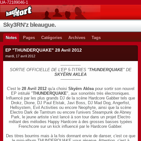
UA-72189046-1
Sky3RN'z bleaugue.
Notes
Pages
Catégories
Archives
Tags
EP "THUNDERQUAKE" 28 Avril 2012
mardi, 17 avril 2012
----------------
SORTIE OFFICIELLE DE L'EP 5-TITRES "
THUNDERQUAKE
" DE
SKYËRN AKLEA
----------------
C'est le
28 Avril 2012
qu'a choisi
Skyërn Aklea
pour sortir son nouvel
EP intitulé "
THUNDERQUAKE
", aux sonorités très électroniques.
Influencé par les plus grands DJ de la
scène Hardcore Gabber tels que
Drokz, Dione, DJ Paul Elstak, Javi Boss, DJ Mad Dog, Angerfist,
Hellsystem, Evil Activities ou encore Neophyte, ainsi que la scène
Electro Dark de Tamtrum ou encore l'univers Steampunk de Abney
Park, le jeune artiste s'est lancé à son tour dans un projet Electro
mêlant des mélodies Happy Hardcore à des grosses basses typées
Frenchcore sur un kick influencé par le Hardcore Gabber.
Des titres bourrins mais à la fois donnant envie de danser, c'est ce que
le mini-album THUNDERQUAKE vous réserve. Attention, c'est à