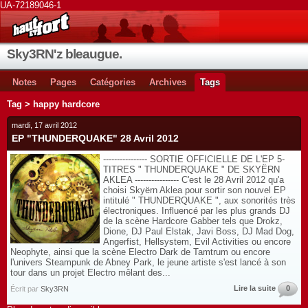
UA-72189046-1
Sky3RN'z bleaugue.
Notes
Pages
Catégories
Archives
Tags
Tag > happy hardcore
mardi, 17 avril 2012
EP "THUNDERQUAKE" 28 Avril 2012
---------------- SORTIE OFFICIELLE DE L'EP 5-
TITRES " THUNDERQUAKE " DE SKYËRN
AKLEA ---------------- C'est le 28 Avril 2012 qu'a
choisi Skyërn Aklea pour sortir son nouvel EP
intitulé " THUNDERQUAKE ", aux sonorités très
électroniques. Influencé par les plus grands DJ
de la scène Hardcore Gabber tels que Drokz,
Dione, DJ Paul Elstak, Javi Boss, DJ Mad Dog,
Angerfist, Hellsystem, Evil Activities ou encore
Neophyte, ainsi que la scène Electro Dark de Tamtrum ou encore
l'univers Steampunk de Abney Park, le jeune artiste s'est lancé à son
tour dans un projet Electro mêlant des...
Lire la suite
0
Écrit par
Sky3RN