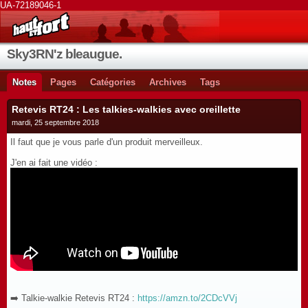
UA-72189046-1
Sky3RN'z bleaugue.
Notes
Pages
Catégories
Archives
Tags
Retevis RT24 : Les talkies-walkies avec oreillette
mardi, 25 septembre 2018
Il faut que je vous parle d'un produit merveilleux.
J'en ai fait une vidéo :
➡️ Talkie-walkie Retevis RT24 :
https://amzn.to/2CDcVVj