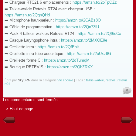
➡️ Chargeur RTC21 6 emplacements :
https://amzn.to/2oTpQZz
➡️ Talkie-walkie Retevis RT24 avec chargeur USB :
https://amzn.to/2QgnQHd
➡️ Microphone haut-parleur :
https://amzn.to/2CABz8O
➡️ Câble de programmation :
https://amzn.to/2Qn73lU
➡️ Pack 4 talkies-walkies Retevis RT24 :
https://amzn.to/2Qf6sCx
➡️ Casque Laryngophone intra :
https://amzn.to/2MXQE9e
➡️ Oreillette intra :
https://amzn.to/2QfEoit
➡️ Oreillette intra tube acoustique :
https://amzn.to/2oUxz9G
➡️ Oreillette forme C :
https://amzn.to/2oTumqM
➡️ Boutique RETEVIS :
https://amzn.to/2QhZRXX
Écrit par
Sky3RN
dans la catégorie
Vie sociale
| Tags :
talkie-walkie
,
retevis
,
retevis
rt24
0
Les commentaires sont fermés.
> Haut de page