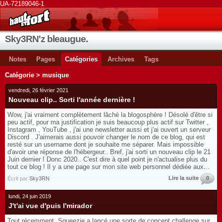
UA-72189046-1
Sky3RN'z bleaugue.
Notes
Pages
Catégories
Archives
Tags
Catégorie > musique
vendredi, 26 février 2021
Nouveau clip.. Sorti l'année dernière !
Wow, j'ai vraiment complètement lâché la blogosphère ! Désolé d'être si
peu actif, pour ma justification je suis beaucoup plus actif sur Twitter ,
Instagram , YouTube , j'ai une newsletter aussi et j'ai ouvert un serveur
Discord . J'aimerais aussi pouvoir changer le nom de ce blog, qui est
resté sur un username dont je souhaite me séparer. Mais impossible
d'avoir une réponse de l'hébergeur.. Bref, j'ai sorti un nouveau clip le 21
Juin dernier ! Donc 2020.. C'est dire à quel point je n'actualise plus du
tout ce blog ! Il y a une page sur mon site web personnel dédiée aux...
Lire la suite
0
Écrit par
Sky3RN
lundi, 24 juin 2019
J't'ai vue d'puis l'mirador
Tout récemment, Squeezie a lancé une sorte de concept challenge sur