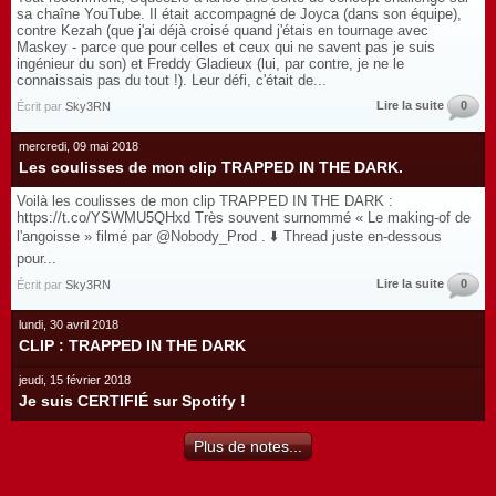
sa chaîne YouTube. Il était accompagné de Joyca (dans son équipe),
contre Kezah (que j'ai déjà croisé quand j'étais en tournage avec
Maskey - parce que pour celles et ceux qui ne savent pas je suis
ingénieur du son) et Freddy Gladieux (lui, par contre, je ne le
connaissais pas du tout !). Leur défi, c'était de...
Lire la suite
0
Écrit par
Sky3RN
mercredi, 09 mai 2018
Les coulisses de mon clip TRAPPED IN THE DARK.
Voilà les coulisses de mon clip TRAPPED IN THE DARK :
https://t.co/YSWMU5QHxd Très souvent surnommé « Le making-of de
l'angoisse » filmé par @Nobody_Prod . ⬇️ Thread juste en-dessous
pour...
Lire la suite
0
Écrit par
Sky3RN
lundi, 30 avril 2018
CLIP : TRAPPED IN THE DARK
jeudi, 15 février 2018
Je suis CERTIFIÉ sur Spotify !
Plus de notes...