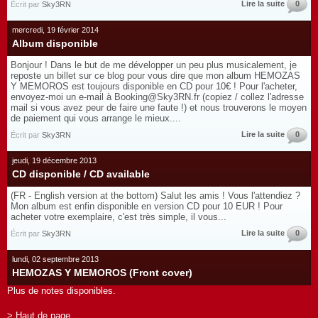
Lire la suite
0
Écrit par
Sky3RN
mercredi, 19 février 2014
Album disponible
Bonjour ! Dans le but de me développer un peu plus musicalement, je
reposte un billet sur ce blog pour vous dire que mon album HEMOZAS
Y MEMOROS est toujours disponible en CD pour 10€ ! Pour l'acheter,
envoyez-moi un e-mail à Booking@Sky3RN.fr (copiez / collez l'adresse
mail si vous avez peur de faire une faute !) et nous trouverons le moyen
de paiement qui vous arrange le mieux....
Lire la suite
0
Écrit par
Sky3RN
jeudi, 19 décembre 2013
CD disponible / CD available
(FR - English version at the bottom) Salut les amis ! Vous l'attendiez ?
Mon album est enfin disponible en version CD pour 10 EUR ! Pour
acheter votre exemplaire, c'est très simple, il vous...
Lire la suite
0
Écrit par
Sky3RN
lundi, 02 septembre 2013
HEMOZAS Y MEMOROS (Front cover)
Plus de notes disponibles.
> Haut de page