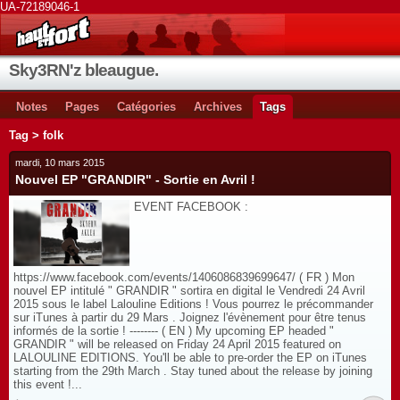
UA-72189046-1
Sky3RN'z bleaugue.
Notes
Pages
Catégories
Archives
Tags
Tag > folk
mardi, 10 mars 2015
Nouvel EP "GRANDIR" - Sortie en Avril !
EVENT FACEBOOK :
https://www.facebook.com/events/1406086839699647/ ( FR ) Mon
nouvel EP intitulé " GRANDIR " sortira en digital le Vendredi 24 Avril
2015 sous le label Lalouline Editions ! Vous pourrez le précommander
sur iTunes à partir du 29 Mars . Joignez l'évènement pour être tenus
informés de la sortie ! -------- ( EN ) My upcoming EP headed "
GRANDIR " will be released on Friday 24 April 2015 featured on
LALOULINE EDITIONS. You'll be able to pre-order the EP on iTunes
starting from the 29th March . Stay tuned about the release by joining
this event !...