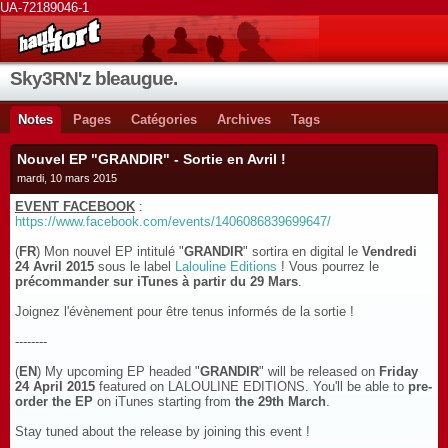
UA-72189046-1
Sky3RN'z bleaugue.
Notes
Pages
Catégories
Archives
Tags
Nouvel EP "GRANDIR" - Sortie en Avril !
mardi, 10 mars 2015
EVENT FACEBOOK
:
https://www.facebook.com/events/1406086839699647/
(
FR
) Mon nouvel EP intitulé "
GRANDIR
" sortira en digital le
Vendredi
24 Avril 2015
sous le label
Lalouline Editions
! Vous pourrez le
précommander sur iTunes à partir du 29 Mars
.
Joignez l'évènement pour être tenus informés de la sortie !
--------
(
EN
) My upcoming EP headed "
GRANDIR
" will be released on
Friday
24 April 2015
featured on LALOULINE EDITIONS. You'll be able to
pre-
order the EP
on iTunes starting from
the 29th March
.
Stay tuned about the release by joining this event !