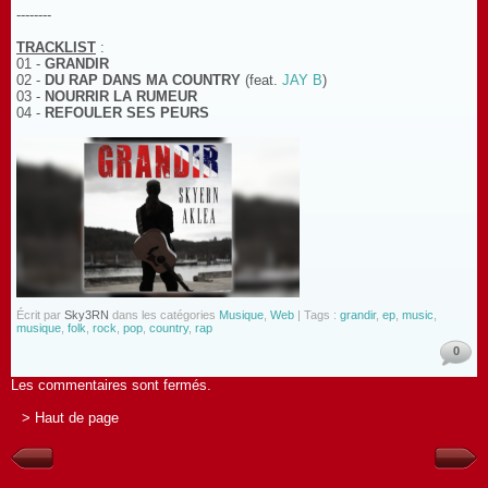
--------
TRACKLIST
:
01 -
GRANDIR
02 -
DU RAP DANS MA COUNTRY
(feat.
JAY B
)
03 -
NOURRIR LA RUMEUR
04 -
REFOULER SES PEURS
Écrit par
Sky3RN
dans les catégories
Musique
,
Web
| Tags :
grandir
,
ep
,
music
,
musique
,
folk
,
rock
,
pop
,
country
,
rap
0
Les commentaires sont fermés.
> Haut de page