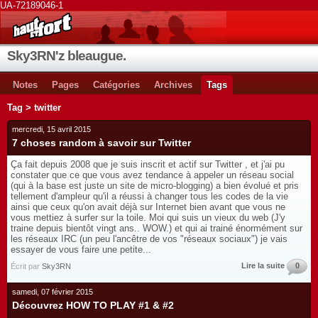
UA-72189046-1
Sky3RN'z bleaugue.
Notes
Pages
Catégories
Archives
Tags
Tag > twitter
mercredi, 15 avril 2015
7 choses random à savoir sur Twitter
Ça fait depuis 2008 que je suis inscrit et actif sur Twitter , et j'ai pu
constater que ce que vous avez tendance à appeler un réseau social
(qui à la base est juste un site de micro-blogging) a bien évolué et pris
tellement d'ampleur qu'il a réussi à changer tous les codes de la vie
ainsi que ceux qu'on avait déjà sur Internet bien avant que vous ne
vous mettiez à surfer sur la toile. Moi qui suis un vieux du web (J'y
traine depuis bientôt vingt ans.. WOW.) et qui ai trainé énormément sur
les réseaux IRC (un peu l'ancêtre de vos "réseaux sociaux") je vais
essayer de vous faire une petite...
Lire la suite
0
Écrit par
Sky3RN
samedi, 07 février 2015
Découvrez HOW TO PLAY #1 & #2