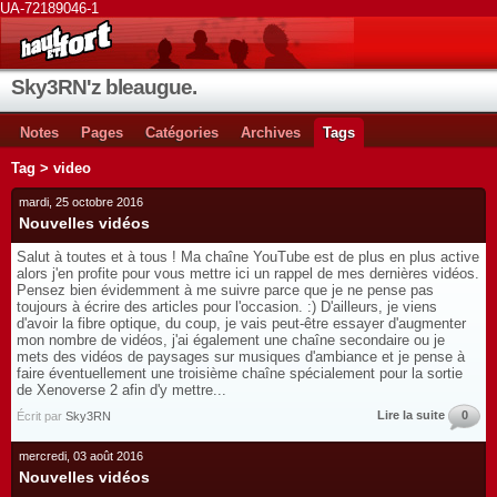
UA-72189046-1
Sky3RN'z bleaugue.
Notes
Pages
Catégories
Archives
Tags
Tag > video
mardi, 25 octobre 2016
Nouvelles vidéos
Salut à toutes et à tous ! Ma chaîne YouTube est de plus en plus active
alors j'en profite pour vous mettre ici un rappel de mes dernières vidéos.
Pensez bien évidemment à me suivre parce que je ne pense pas
toujours à écrire des articles pour l'occasion. :) D'ailleurs, je viens
d'avoir la fibre optique, du coup, je vais peut-être essayer d'augmenter
mon nombre de vidéos, j'ai également une chaîne secondaire ou je
mets des vidéos de paysages sur musiques d'ambiance et je pense à
faire éventuellement une troisième chaîne spécialement pour la sortie
de Xenoverse 2 afin d'y mettre...
Lire la suite
0
Écrit par
Sky3RN
mercredi, 03 août 2016
Nouvelles vidéos