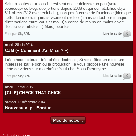
Salut à toutes et à tous ! Il est vrai que je délaisse un peu (voire
beaucoup) ce blog, que je tiens depuis 2008 et qui comptabilise déjà
311 billets (312 avec celui-ci !), non pas à cause de l'audience (bien que
cette dernière n'ait jamais vraiment évolué..) mais surtout par manque
d'interactions entre vous et moi. Ça donne de moins en moins envie
d'écrire des articles. :) Mais, pour les...
Lire la suite
0
Écrit par
Sky3RN
mardi, 28 juin 2016
CJM (« Comment J'ai Mixé ? »)
Très chers lecteurs, très chères lectrices, Si vous êtes un minimum
intéressés par le son ou la production, je vous propose une nouvelle
série de vidéos sur ma chaîne YouTube. Sous l'acronyme...
Lire la suite
0
Écrit par
Sky3RN
mardi, 17 mai 2016
[CLIP] CHECK THAT CHICK
samedi, 13 décembre 2014
Nouveau clip : Bonfire
Plus de notes...
> Haut de page