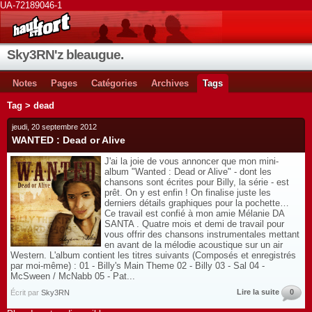
UA-72189046-1
Sky3RN'z bleaugue.
Notes
Pages
Catégories
Archives
Tags
Tag > dead
jeudi, 20 septembre 2012
WANTED : Dead or Alive
J'ai la joie de vous annoncer que mon mini-
album "Wanted : Dead or Alive" - dont les
chansons sont écrites pour Billy, la série - est
prêt. On y est enfin ! On finalise juste les
derniers détails graphiques pour la pochette…
Ce travail est confié à mon amie Mélanie DA
SANTA . Quatre mois et demi de travail pour
vous offrir des chansons instrumentales mettant
en avant de la mélodie acoustique sur un air
Western. L'album contient les titres suivants (Composés et enregistrés
par moi-même) : 01 - Billy's Main Theme 02 - Billy 03 - Sal 04 -
McSween / McNabb 05 - Pat...
Lire la suite
0
Écrit par
Sky3RN