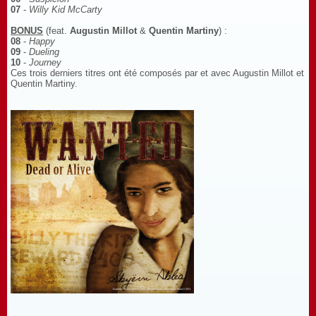
07
-
Willy Kid McCarty
BONUS
(feat.
Augustin Millot
&
Quentin Martiny
) :
08
-
Happy
09
-
Dueling
10
-
Journey
Ces trois derniers titres ont été composés par et avec Augustin Millot et
Quentin Martiny.