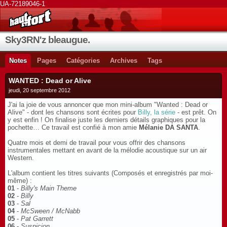
UA-72189046-1
Sky3RN'z bleaugue.
Notes
Pages
Catégories
Archives
Tags
WANTED : Dead or Alive
jeudi, 20 septembre 2012
J'ai la joie de vous annoncer que mon mini-album "Wanted : Dead or
Alive" - dont les chansons sont écrites pour
Billy, la série
- est prêt. On
y est enfin ! On finalise juste les derniers détails graphiques pour la
pochette… Ce travail est confié à mon amie
Mélanie DA SANTA
.
Quatre mois et demi de travail pour vous offrir des chansons
instrumentales mettant en avant de la mélodie acoustique sur un air
Western.
L'album contient les titres suivants (Composés et enregistrés par moi-
même) :
01
-
Billy's Main Theme
02
-
Billy
03
-
Sal
04
-
McSween / McNabb
05
-
Pat Garrett
06
-
Suspicion