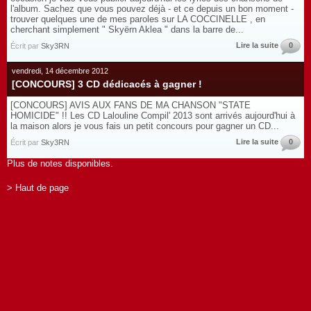
l'album. Sachez que vous pouvez déjà - et ce depuis un bon moment -
trouver quelques une de mes paroles sur LA COCCINELLE , en
cherchant simplement " Skyërn Aklea " dans la barre de...
Lire la suite
0
Écrit par
Sky3RN
vendredi, 14 décembre 2012
[CONCOURS] 3 CD dédicacés à gagner !
[CONCOURS] AVIS AUX FANS DE MA CHANSON "STATE
HOMICIDE" !! Les CD Lalouline Compil' 2013 sont arrivés aujourd'hui à
la maison alors je vous fais un petit concours pour gagner un CD...
Lire la suite
0
Écrit par
Sky3RN
Plus de notes disponibles.
> Haut de page