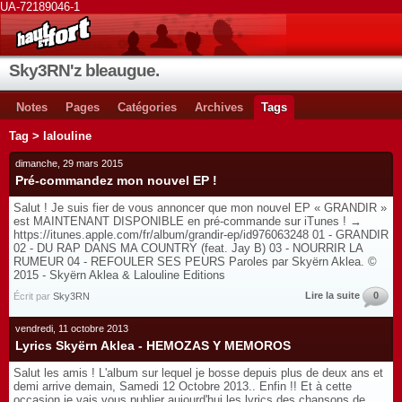
UA-72189046-1
Sky3RN'z bleaugue.
Notes
Pages
Catégories
Archives
Tags
Tag > lalouline
dimanche, 29 mars 2015
Pré-commandez mon nouvel EP !
Salut ! Je suis fier de vous annoncer que mon nouvel EP « GRANDIR »
est MAINTENANT DISPONIBLE en pré-commande sur iTunes ! →
https://itunes.apple.com/fr/album/grandir-ep/id976063248 01 - GRANDIR
02 - DU RAP DANS MA COUNTRY (feat. Jay B) 03 - NOURRIR LA
RUMEUR 04 - REFOULER SES PEURS Paroles par Skyërn Aklea. ©
2015 - Skyërn Aklea & Lalouline Editions
Lire la suite
0
Écrit par
Sky3RN
vendredi, 11 octobre 2013
Lyrics Skyërn Aklea - HEMOZAS Y MEMOROS
Salut les amis ! L'album sur lequel je bosse depuis plus de deux ans et
demi arrive demain, Samedi 12 Octobre 2013.. Enfin !! Et à cette
occasion je vais vous publier aujourd'hui les lyrics des chansons de