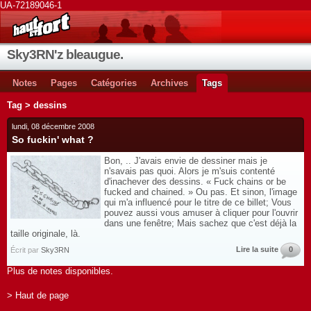
UA-72189046-1
Sky3RN'z bleaugue.
Notes
Pages
Catégories
Archives
Tags
Tag > dessins
lundi, 08 décembre 2008
So fuckin' what ?
Bon, .. J'avais envie de dessiner mais je
n'savais pas quoi. Alors je m'suis contenté
d'inachever des dessins. « Fuck chains or be
fucked and chained. » Ou pas. Et sinon, l'image
qui m'a influencé pour le titre de ce billet; Vous
pouvez aussi vous amuser à cliquer pour l'ouvrir
dans une fenêtre; Mais sachez que c'est déjà la
taille originale, là.
Lire la suite
0
Écrit par
Sky3RN
Plus de notes disponibles.
> Haut de page