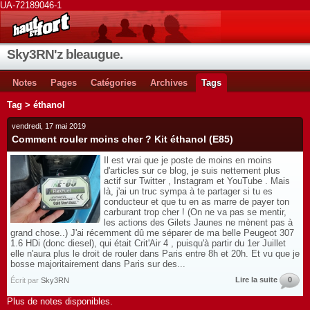
UA-72189046-1
Sky3RN'z bleaugue.
Notes
Pages
Catégories
Archives
Tags
Tag > éthanol
vendredi, 17 mai 2019
Comment rouler moins cher ? Kit éthanol (E85)
Il est vrai que je poste de moins en moins
d'articles sur ce blog, je suis nettement plus
actif sur Twitter , Instagram et YouTube . Mais
là, j'ai un truc sympa à te partager si tu es
conducteur et que tu en as marre de payer ton
carburant trop cher ! (On ne va pas se mentir,
les actions des Gilets Jaunes ne mènent pas à
grand chose..) J'ai récemment dû me séparer de ma belle Peugeot 307
1.6 HDi (donc diesel), qui était Crit'Air 4 , puisqu'à partir du 1er Juillet
elle n'aura plus le droit de rouler dans Paris entre 8h et 20h. Et vu que je
bosse majoritairement dans Paris sur des...
Lire la suite
0
Écrit par
Sky3RN
Plus de notes disponibles.