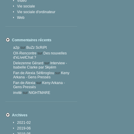
Vidéo
Vie sociale
Vie sociale d'ordinateur
Web
Commentaires récents
a2p
sur
BuZz ScRiPt
OX-Rencontre
sur
Des nouvelles
d'xLivetChat ?
Delezenne Gérard
sur
Interview -
Isabelle Clarke par Skyërn
Fan de Alexia Séféroglou
sur
Keny
Arkana - Gens Pressés
Fan de Alexia
sur
Keny Arkana -
Gens Pressés
invité
sur
NIGHTMARE
Archives
2021-02
2019-06