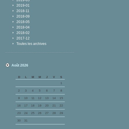
2019-05
2019-01
2018-11
2018-09
2018-05
2018-04
2018-02
2017-12
Toutes les archives
Août 2026
D
L
M
M
J
V
S
1
2
3
4
5
6
7
8
9
10
11
12
13
14
15
16
17
18
19
20
21
22
23
24
25
26
27
28
29
30
31