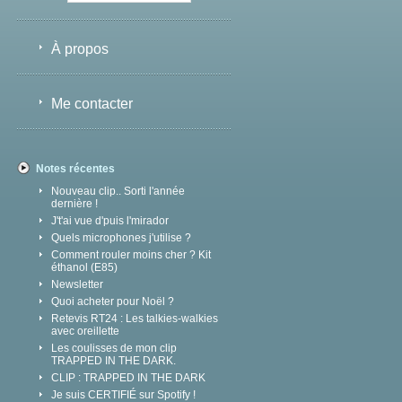
À propos
Me contacter
Notes récentes
Nouveau clip.. Sorti l'année
dernière !
J't'ai vue d'puis l'mirador
Quels microphones j'utilise ?
Comment rouler moins cher ? Kit
éthanol (E85)
Newsletter
Quoi acheter pour Noël ?
Retevis RT24 : Les talkies-walkies
avec oreillette
Les coulisses de mon clip
TRAPPED IN THE DARK.
CLIP : TRAPPED IN THE DARK
Je suis CERTIFIÉ sur Spotify !