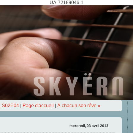
UA-72189046-1
, S02E04
|
Page d'accueil
|
À chacun son rêve »
mercredi, 03 avril 2013