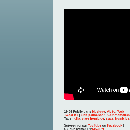
19:31 Publié dans
Musique
,
Vidéo
,
Web
Tweet it !
|
Lien permanent
|
Commentaires 
Tags :
clip
,
state homicide
,
state
,
homicide
Suivez-moi sur
YouTube
ou
Facebook
!
Ou sur Twitter : @
Sky3RN