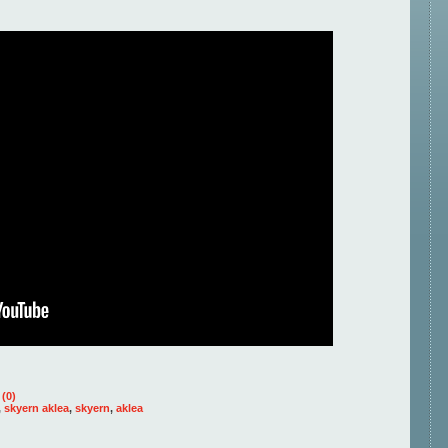
(0)
,
skyern aklea
,
skyern
,
aklea